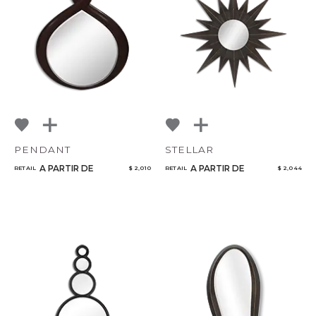
NoName
Añadir a ProjectPlan
PENDANT
STELLAR
Cantidad
A PARTIR DE
A PARTIR DE
RETAIL
$ 2,010
RETAIL
$ 2,044
Seleccionar o Crear un Proyecto