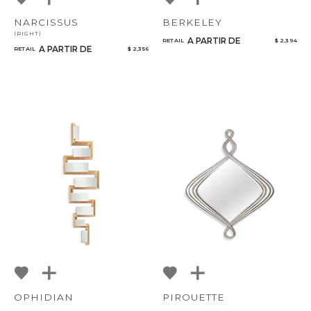
NARCISSUS
BERKELEY
(RIGHT)
A PARTIR DE
RETAIL
$ 2,394
A PARTIR DE
RETAIL
$ 2,356
OPHIDIAN
PIROUETTE